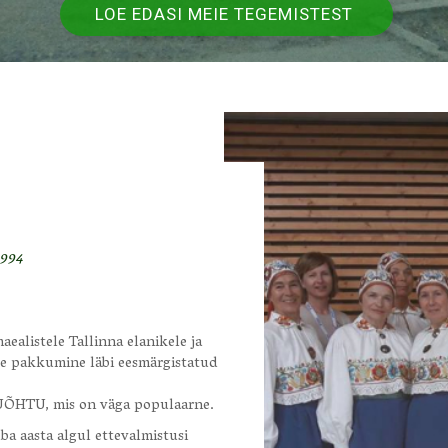
LOE EDASI MEIE TEGEMISTEST
1994
alistele Tallinna elanikele ja
se pakkumine läbi eesmärgistatud
SUÕHTU, mis on väga populaarne.
a aasta algul ettevalmistusi