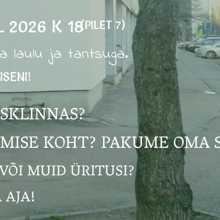
 2026 K 18
(PILET 7)
 laulu ja tantsuga.
SENI!
ESKLINNAS?
IMISE KOHT? PAKUME OMA 
VÕI MUID ÜRITUSI?
 AJA!