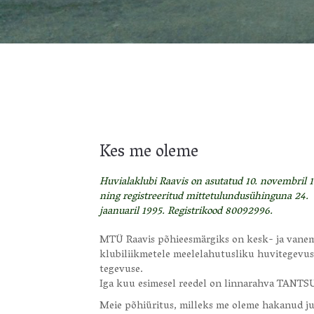
Kes me oleme
Huvialaklubi Raavis on asutatud 10. novembril 
ning registreeritud mittetulundusühinguna 24.
jaanuaril 1995. Registrikood 80092996.
MTÜ Raavis põhieesmärgiks on kesk- ja vanemae
klubiliikmetele meelelahutusliku huvitegevu
tegevuse.
Iga kuu esimesel reedel on linnarahva TANT
Meie põhiüritus, milleks me oleme hakanud jub