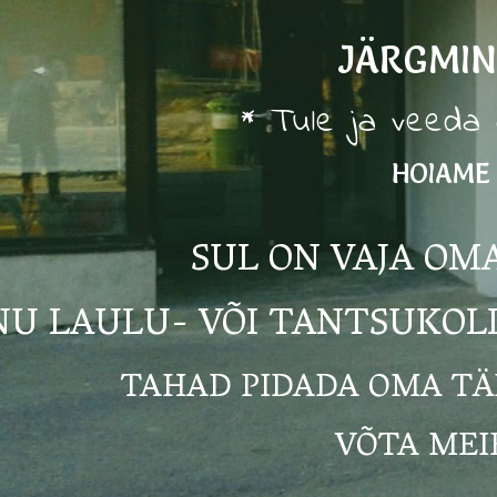
JÄRGMIN
* Tule ja veeda 
HOIAME 
SUL ON VAJA OM
INU LAULU- VÕI TANTSUKOL
TAHAD PIDADA OMA TÄH
VÕTA MEI