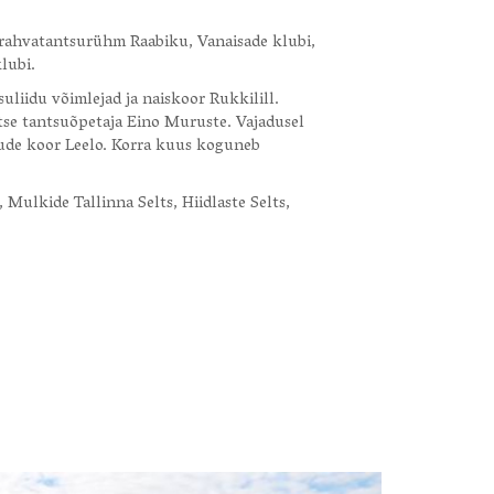
- rahvatantsurühm Raabiku, Vanaisade klubi,
klubi.
uliidu võimlejad ja naiskoor Rukkilill.
tse tantsuõpetaja Eino Muruste. Vajadusel
ude koor Leelo. Korra kuus koguneb
, Mulkide Tallinna Selts, Hiidlaste Selts,