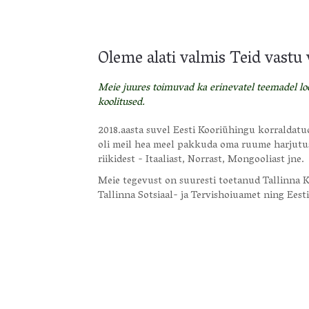
Oleme alati valmis Teid vastu
Meie juures toimuvad ka erinevatel teemadel l
koolitused.
2018.aasta suvel Eesti Kooriühingu korraldatud
oli meil hea meel pakkuda oma ruume harjutus
riikidest - Itaaliast, Norrast, Mongooliast jne.
Meie tegevust on suuresti toetanud Tallinna K
Tallinna Sotsiaal- ja Tervishoiuamet ning Ees