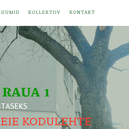
RUUMID
KOLLEKTIIV
KONTAKT
 RAUA 1
STASEKS
MEIE KODULEHTE