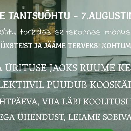
E TANTSUÕHTU - 7.AUGUSTIL
õhtu toredas seltskonnas mõnusa
ÜKSTEIST JA JÄÄME TERVEKS! KOHTUMI
A ÜRITUSE JAOKS RUUME K
LEKTIIVIL PUUDUB KOOSKÄ
TPÄEVA, VIIA LÄBI KOOLITUSI 
EGA ÜHENDUST, LEIAME SOBIVA