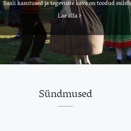
Saali kasutused ja tegevuste kava on toodud esileh
Lae alla
Sündmused