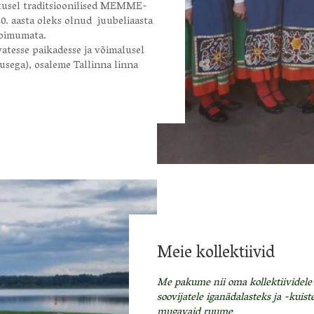
tusel traditsioonilised MEMME-
 aasta oleks olnud juubeliaasta
toimumata.
tesse paikadesse ja võimalusel
lusega), osaleme Tallinna linna
Meie kollektiivid
Me pakume nii oma kollektiividele 
soovijatele iganädalasteks ja -kuist
mugavaid ruume