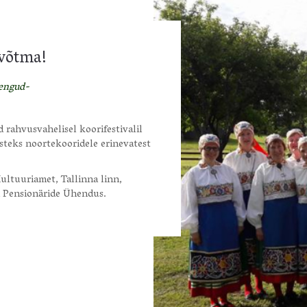
 võtma!
oengud-
 rahvusvahelisel koorifestivalil
teks noortekooridele erinevatest
ultuuriamet, Tallinna linn,
ti Pensionäride Ühendus.