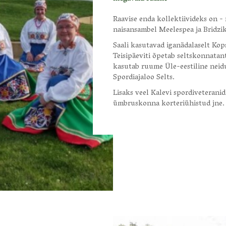
Raavise enda kollektiivideks on 
naisansambel Meelespea ja Bridzi
Saali kasutavad iganädalaselt Kops
Teisipäeviti õpetab seltskonnatan
kasutab ruume Üle-eestiline neid
Spordiajaloo Selts.
Lisaks veel Kalevi spordiveteranid
ümbruskonna korteriühistud jne.