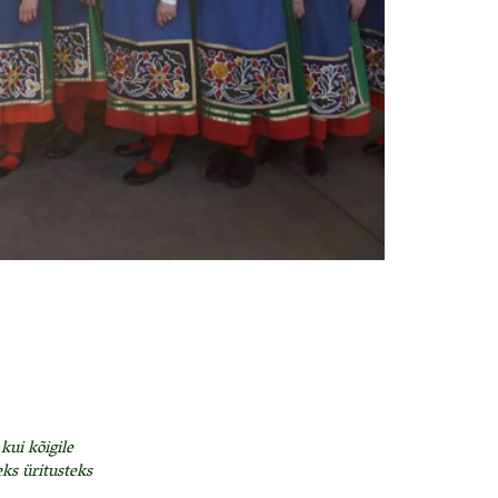
kui kõigile
eks üritusteks