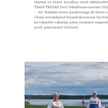
tegema, on olnud juunikuu teisel nädalavahe
TAADI PÄEVAD Eesti Vabaõhumuuseumis (2020.
- 25). Kahjuks seoses pandeemiaga jäi üritus 
Oleme korraldanud linnaekskursioone huvitava
ka väljasõite vabariigi piires (osalejate omaosa
poolt pakutavatel üritustel.